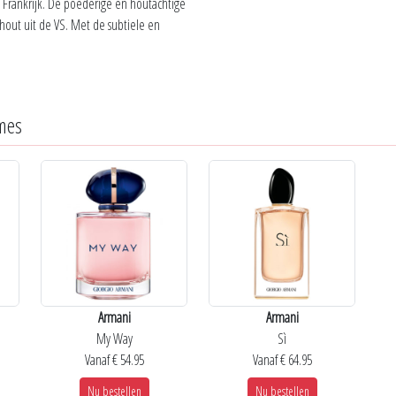
it Frankrijk. De poederige en houtachtige
hout uit de VS. Met de subtiele en
mes
Armani
Armani
My Way
Sì
Vanaf € 54.95
Vanaf € 64.95
Nu bestellen
Nu bestellen