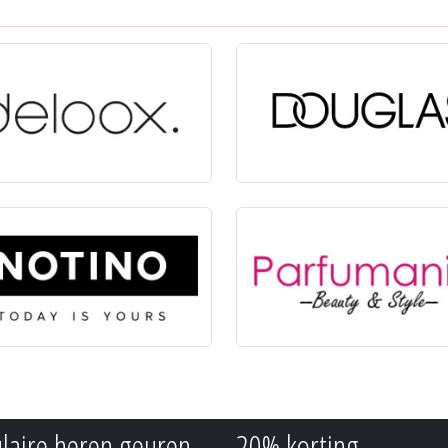
laire heren geuren
20% korting