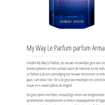
My Way Le Parfum parfum Arma
Ontdek My Way Le Parfum, de nieuwe vrouwelijke geur van Gior
boeket geboren uit het contrast tussen de tuberoos en de indr
Le Parfum is als een uitnodiging om nieuwe horizonnen te verk
gaan. I am what I live. Dit is de geur van ervaringen en connec
vrouw en is zowel tijdloos als elegant.
De geur opent met frisse, citrusachtige noten van bergamotoli
sprankelende oranjebloesem in bittere sinaasappelolie uit Egy