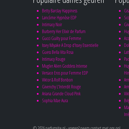
Betty Barclay Happiness
Gi
Lancôme Hypnôse EDP
Sco
Intimacy Noir
Gi
Burberry Her Elixir de Parfum
Hu
Gucci Guilty pour Femme
Az
Issey Miyake A Drop d'Issey Essentielle
Do
Guess Bella Vita Rosa
Lat
Intimacy Rouge
Pac
Mugler Alien Goddess Intense
Hug
Versace Eros pour Femme EDP
Hi
Viktor & Rolf Bonbon
Ar
Givenchy L'Interdit Rouge
Ar
Ariana Grande Cloud Pink
Vik
Sophia Mae Aura
Bvl
Ma
Irr
© 2026 parfumsite.nl - vragen?
neem contact met ons op!