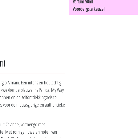
Parfum 90ml
Voordeligste keuze!
ni
gio Armani. Een intens en houtachtig
ukwekkende blauwe Iris Pallida. My Way
ennen en op zelfontdekkingsreis te
ties voor de nieuwsgierige en authentieke
e uit Calabrie, vermengd met
pte. Met romige fluwelen noten van