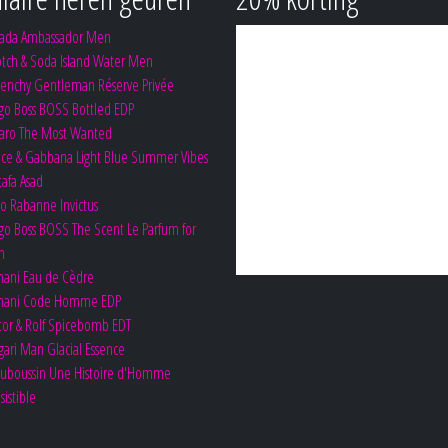
sada Ambassador Men
tch & Soda Island Water Men
venchy Gentleman Réserve Privée
go Boss BOSS Bottled EDP
zaro The Most Wanted
lce & Gabbana Light Blue Summer Vibes
tafa Asad
o Rabanne Invictus
o Boss BOSS The Scent Le Parfum for
m
mani Eau de Cèdre
mani Code Homme EDP
tor & Rolf Spicebomb EDT
gari Man Glacial Essence
uboussin Une Histoire d'Homme
ésistible