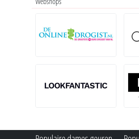
Webshops
Populaire dames geuren
Popu