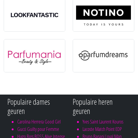
Populaire dames
Populaire heren
geuren
geuren
Carolina Herrera Good Girl
Yves Saint Laurent Kouros
Gucci Guilty pour Femme
Lacoste Match Point EDP
Hugo Boss BOSS Alive Intense
Bruno Banani Loyal Man