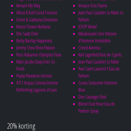
Armani My Way
Versace Eros Flame
Viktor & Rolf Good Fortune
Jean Paul Gaultier Le Male Le
Dolce & Gabbana Devotion
Parfum
Kenzo Flower Ikebana
JOOP! Wow!
Elie Saab Elixir
Mauboussin Une Histoire
Betty Barclay Happiness
d'Homme Irrésistible
Jimmy Choo Rose Passion
Creed Aventus
Paco Rabanne Olympéa Flora
Karl Lagerfeld Bois de Cyprès
Marc Jacobs Daisy Ever So
Jean Paul Gaultier Le Male
Fresh
Yves Saint Laurent Y Eau de
Prada Paradoxe Intense
Parfum
4711 Acqua Colonia Intense
Guess Seductive Homme
Refreshing Lagoons of Laos
Blue
Dior Sauvage Elixir
Blend Oud Hour Eau de
Parfum Spray
20% korting