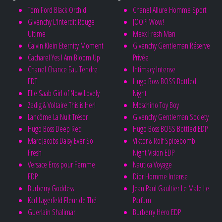
Tom Ford Black Orchid
Chanel Allure Homme Sport
Givenchy L'Interdit Rouge
JOOP! Wow!
Ultime
Mexx Fresh Man
Calvin Klein Eternity Moment
Givenchy Gentleman Réserve
Cacharel Yes I Am Bloom Up
Privée
Chanel Chance Eau Tendre
Intimacy Intense
EDT
Hugo Boss BOSS Bottled
Elie Saab Girl of Now Lovely
Night
Zadig & Voltaire This is Her!
Moschino Toy Boy
Lancôme La Nuit Trésor
Givenchy Gentleman Society
Hugo Boss Deep Red
Hugo Boss BOSS Bottled EDP
Marc Jacobs Daisy Ever So
Viktor & Rolf Spicebomb
Fresh
Night Vision EDP
Versace Eros pour Femme
Nautica Voyage
EDP
Dior Homme Intense
Burberry Goddess
Jean Paul Gaultier Le Male Le
Karl Lagerfeld Fleur de Thé
Parfum
Guerlain Shalimar
Burberry Hero EDP